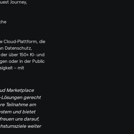
uest Journey, 
che 
e Cloud-Plattform, die 
an Datenschutz, 
der über 150+ KI- und 
n oder in der Public 
igkeit – mit 
oud Marketplace 
y-Lösungen gerecht 
ere Teilnahme am 
stem und bietet 
reuen uns darauf, 
hstumsziele weiter 