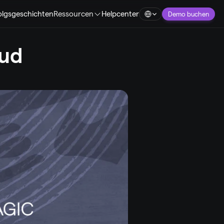
Select Language
olgsgeschichten
Ressourcen
Helpcenter
Demo buchen
ud 