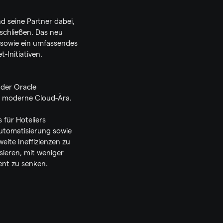
 seine Partner dabei, 
chließen. Das neu 
 sowie ein umfassendes 
-Initiativen.
der Oracle 
ie moderne Cloud-Ära.
für Hoteliers 
utomatisierung sowie 
te Ineffizienzen zu 
ieren, mit weniger 
Personal eine höhere Servicequalität zu bieten und die Betriebskosten um bis zu 50 Prozent zu senken.  