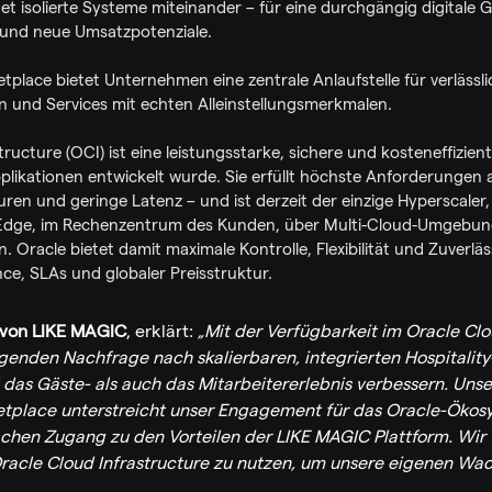
et isolierte Systeme miteinander – für eine durchgängig digitale G
 und neue Umsatzpotenziale.
place bietet Unternehmen eine zentrale Anlaufstelle für verlässli
und Services mit echten Alleinstellungsmerkmalen.
ructure (OCI) ist eine leistungsstarke, sichere und kosteneffizient
plikationen entwickelt wurde. Sie erfüllt höchste Anforderungen 
ren und geringe Latenz – und ist derzeit der einzige Hyperscaler, 
 Edge, im Rechenzentrum des Kunden, über Multi-Cloud-Umgebunge
. Oracle bietet damit maximale Kontrolle, Flexibilität und Zuverläss
ce, SLAs und globaler Preisstruktur.
 von LIKE MAGIC
, erklärt: 
„Mit der Verfügbarkeit im Oracle Cl
igenden Nachfrage nach skalierbaren, integrierten Hospitalit
 das Gäste- als auch das Mitarbeitererlebnis verbessern. Uns
tplace unterstreicht unser Engagement für das Oracle-Ökosy
chen Zugang zu den Vorteilen der LIKE MAGIC Plattform. Wir f
Oracle Cloud Infrastructure zu nutzen, um unsere eigenen Wac