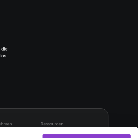
 
die 
los.
ehmen
Ressourcen
ns
Helpcenter
e
Erfolgsgeschichten