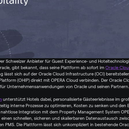
 Der Schweizer Anbieter für Guest Experience- und Hoteltechnolog
Oracle, gibt bekannt, dass seine Plattform ab sofort im 
Oracle Clo
g lässt sich auf der Oracle Cloud Infrastructure (OCI) bereitstelle
 Platform (OHIP) direkt mit OPERA Cloud verbinden. Der Oracle Clo
rm für Unternehmensanwendungen von Oracle und seinen Partnern
m
 unterstützt Hotels dabei, personalisierte Gästeerlebnisse im gr
hzeitig interne Prozesse zu optimieren, Kosten zu senken und den B
ie nahtlose Integration mit dem Property Management System OPE
einen schnellen, sicheren und skalierbaren Datenaustausch zwisc
n PMS. Die Plattform lässt sich unkompliziert in bestehende Oracl