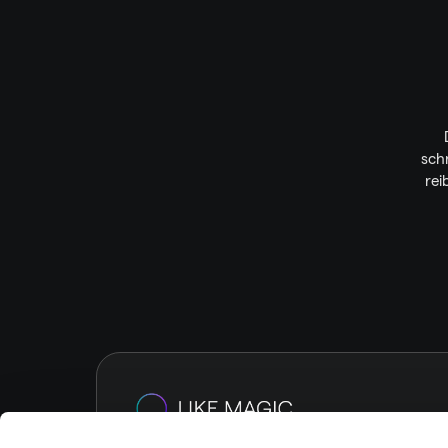
schn
rei