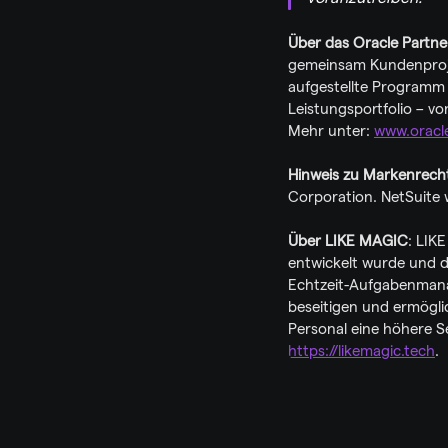
Über das Oracle Partn
gemeinsam Kundenprojek
aufgestellte Programm b
Leistungsportfolio – vo
Mehr unter: 
www.oracl
Hinweis zu Markenrecht
Corporation. NetSuite 
Über LIKE MAGIC
: LIKE
entwickelt wurde und d
Echtzeit-Aufgabenmanag
beseitigen und ermöglic
https://likemagic.tech
.