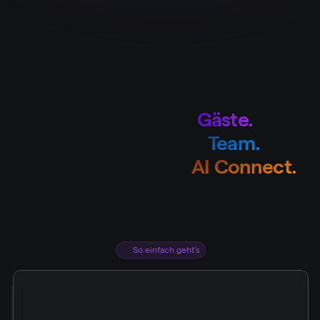
Gäste.
Entworfen
für
Team.
Gebaut
für
dein
AI Connect.
Supercharged
mit
L
I
K
E
M
A
G
I
C
A
I
C
o
n
n
e
c
t
e
r
w
e
i
t
e
r
t
d
e
i
n
e
b
e
s
t
e
h
e
n
d
e
G
u
e
s
t
J
o
u
r
n
e
y
u
n
d
o
p
e
r
a
t
i
v
e
P
l
a
t
t
f
o
r
m
m
i
t
i
n
t
e
l
l
i
g
e
n
t
e
r
A
u
t
o
m
a
t
i
s
i
e
r
u
n
g
.
D
u
w
ä
h
l
s
t
d
e
n
A
I
A
g
e
n
t
,
d
e
r
z
u
r
T
o
n
a
l
i
t
ä
t
d
e
i
n
e
r
M
a
r
k
e
p
a
s
s
t
–
w
i
r
s
o
r
g
e
n
d
a
f
ü
r
,
d
a
s
s
a
l
l
e
s
r
e
i
b
u
n
g
s
l
o
s
l
ä
u
f
t
.
So einfach geht’s