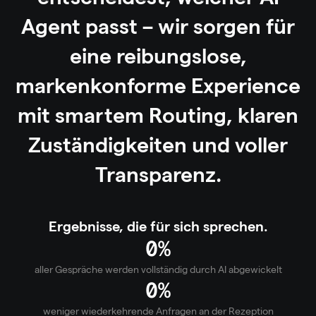
Agent
passt
–
wir
sorgen
für
eine
reibungslose,
markenkonforme
Experience
mit
smartem
Routing,
klaren
Zuständigkeiten
und
voller
Transparenz.
Ergebnisse, die für sich sprechen.
0
%
aller Gespräche werden vollständig durch AI abgewickelt
0
%
weniger wiederkehrende Anfragen an der Rezeption