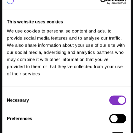
Komplexere Anfragen? Übergabe an dein Team – mit 
kompletter Gesprächshistorie.
This website uses cookies
We use cookies to personalise content and ads, to
Pre-arrival FAQs
provide social media features and to analyse our traffic.
Check-in-Zeiten, Parken, Wegbeschreibung – alles 
We also share information about your use of our site with
sofort per Chat beantwortet.
our social media, advertising and analytics partners who
may combine it with other information that you’ve
provided to them or that they’ve collected from your use
of their services.
Anruf Optimierung
Reduziere wiederkehrende Anrufe an der Rezeption 
Consent
durch automatisierte Antworten.
Necessary
Selection
Warum
Hotels
AI
Connect
lieben
Preferences