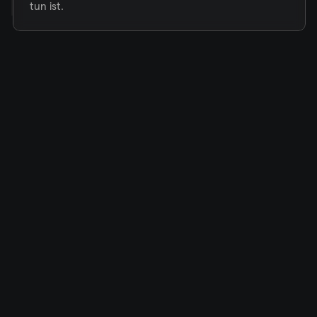
tun ist.
Praxisbeispiele
Gästeauthentifizierung