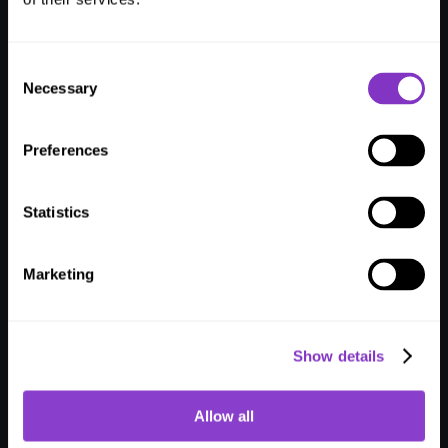
Mit Energiesystemen verbinden
: Über LIKE MAGIC lassen 
sich Licht und Heizung automatisch abschalten, sobald 
Gäste das Zimmer verlassen – spart Energie und Kosten.
Consent
Upgrades & Add-ons anbieten
: Gäste können z. B. gegen 
Necessary
Selection
Aufpreis früher einchecken oder sich Zugang zu Spa & 
Co. freischalten – alles bequem übers Smartphone.
Zugänge flexibel steuern
: Digitale Schlüssel für Personal 
Preferences
nur dann freigeben, wenn sie gebraucht werden – sicher 
und transparent.
Remote-Öffnung ermöglichen
: Lass dein Team Türen und 
Statistics
Räume per Smartphone oder Dashboard öffnen – ganz 
ohne physischen Schlüssel.
Marketing
So machst du deine Smart Locks 
zukunftssicher
Ein smarter Schritt – aber denk an diese Punkte:
Show details
Führe regelmäßige 
Sicherheits-Checks
 durch
Allow all
Sorge für 
Backup-Verbindungen
 bei Ausfällen
Plane die 
Wartung der Batterien
 ein