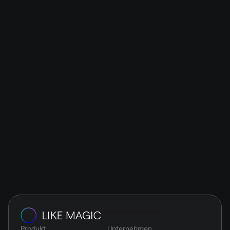
Works
LIKE MAGIC 
Die Gasterlebnis- und Betriebsplattform basiert auf 
modularer und schnittstellenoffener Architektur. Ihre 
maximale Flexibilität ermöglicht die reibungslose 
Integration von Top-Notch-Lösungen: einfach und 
nahtlos.
Vereinbare eine Demo
Produkt
Unternehmen