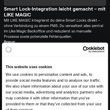
Smart Lock-Integration leicht gemacht – mit 
LIKE MAGIC
Mit LIKE MAGIC integrierst du deine Smart Locks direkt – 
ohne Verbindung zu einem PMS. Du verwaltest alles zentral 
im Like Magic Backoffice und reduzierst so manuelle 
Prozesse sowie potenzielle Fehlerquellen.
Bonus: 
Automatische Energieeinsparung
, wenn Gäste das 
Zimmer verlassen
Remote-Zugriff
 für Reinigung oder Wartung – flexibel 
This website uses cookies
steuerbar
We use cookies to personalise content and ads, to
So holst du das Maximum aus 
provide social media features and to analyse our traffic.
deinen Smart Locks heraus
We also share information about your use of our site with
our social media, advertising and analytics partners who
Falls du bereits Smart Locks nutzt, kannst du durch 
may combine it with other information that you’ve
folgende Tipps noch mehr rausholen:
provided to them or that they’ve collected from your use
of their services.