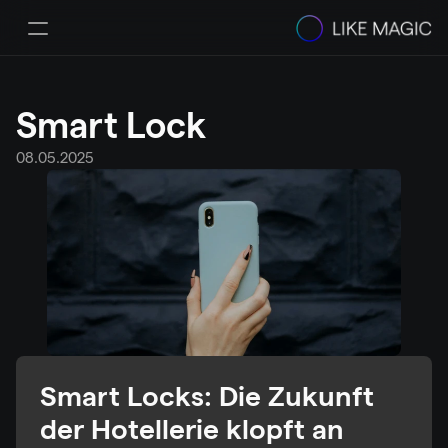
Lösungen
Preis
Smart Lock
Integrations & Partners
Erfolgsgeschichten
08.05.2025
Ressourcen
Helpcenter
Select Language
Demo buchen
Smart Locks: Die Zukunft 
der Hotellerie klopft an 