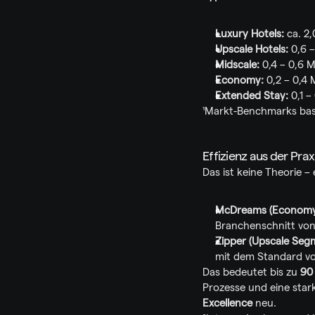
Luxury Hotels:
 ca. 2
Upscale Hotels:
 0,6 
Midscale:
 0,4 – 0,6 
Economy:
 0,2 – 0,4
Extended Stay:
 0,1 
¹Markt-Benchmarks basi
Effizienz aus der Prax
Das ist keine Theorie – 
McDreams (Economy
Branchenschnitt von
Zipper (Upscale Seg
mit dem Standard vo
Das bedeutet bis zu 
90
Prozesse und eine stark
Excellence
 neu.