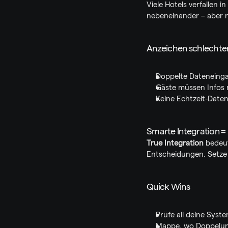
Viele Hotels verfallen 
nebeneinander – aber n
Anzeichen schlechter
Doppelte Dateneing
Gäste müssen Infos
Keine Echtzeit-Daten
Smarte Integration = 
True Integration
 bedeu
Entscheidungen. Setze 
Quick Wins
Prüfe all deine Sys
Mappe, wo Doppelun