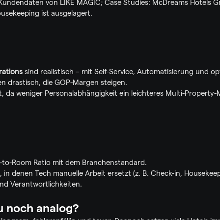
 Kundendaten von LIKE MAGIC; Case Studies: McDreams Hotels G
usekeeping ist ausgelagert.
rations
 sind realistisch – mit Self-Service, Automatisierung und o
en drastisch, die GOP-Margen steigen.
t, da weniger Personalabhängigkeit ein leichteres Multi-Property
ff-to-Room Ratio mit dem Branchenstandard.
e, in denen Tech manuelle Arbeit ersetzt (z. B. Check-in, Housekeep
und Verantwortlichkeiten.
du noch analog?