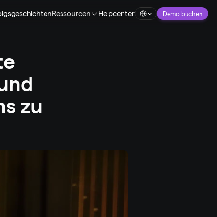
Select Language
olgsgeschichten
Ressourcen
Helpcenter
Demo buchen
e 
und 
s zu 