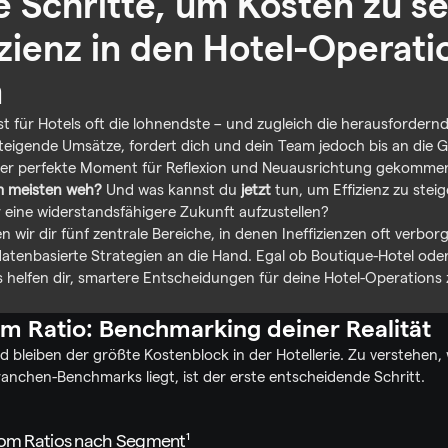
e Schritte, um Kosten zu se
zienz in den Hotel-Operatio
n
t für Hotels oft die lohnendste – und zugleich die herausfordernds
teigende Umsätze, fordert dich und dein Team jedoch bis an die 
t der perfekte Moment für Reflexion und Neuausrichtung gekommen.
m meisten weh?
 Und was kannst du 
jetzt
 tun, um Effizienz zu steig
 eine widerstandsfähigere Zukunft aufzustellen?
n wir dir fünf zentrale Bereiche, in denen Ineffizienzen oft verbor
atenbasierte Strategien an die Hand. Egal ob Boutique-Hotel oder 
ts helfen dir, smartere Entscheidungen für deine Hotel-Operations 
om Ratio: Benchmarking deiner Realität
 bleiben der größte Kostenblock in der Hotellerie. Zu verstehen, 
ranchen-Benchmarks liegt, ist der erste entscheidende Schritt.
oom Ratios nach Segment¹