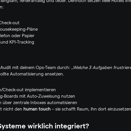
langsam, fehleranfällig und teuer. Dennoch setzen viele Hotels im
n:
Check-out
ousekeeping-Pläne
lefon oder Papier
 und KPI-Tracking
 Audit mit deinem Ops-Team durch: 
„Welche 3 Aufgaben frustriere
ollte Automatisierung ansetzen.
n/Check-out implementieren
ng-Boards mit Auto-Zuweisung nutzen
über zentrale Inboxes automatisieren
t nicht den 
human touch
 – sie schafft Raum, ihn dort einzusetzen,
Systeme wirklich integriert?