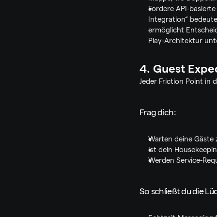
Fordere API-basierte
Integration“ bedeute
ermöglicht Entscheid
Play-Architektur unt
4. Guest Expec
Jeder Friction Point in d
Frag dich:
Warten deine Gäste 
Ist dein Housekeepin
Werden Service-Requ
So schließt du die Lü