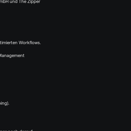
mbH und The Zipper 
ptimierten Workflows.
-Management 
ing).