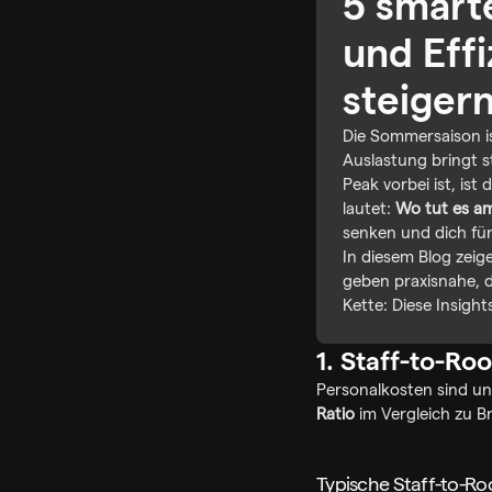
5 smart
und Effi
steiger
Die Sommersaison is
Auslastung bringt s
Peak vorbei ist, is
lautet: 
Wo tut es a
senken und dich für
In diesem Blog zeige
geben praxisnahe, d
Kette: Diese Insigh
1. Staff-to-Ro
Personalkosten sind und
Ratio
 im Vergleich zu B
Typische Staff-to-R