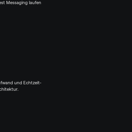
est Messaging laufen 
ufwand und Echtzeit-
chitektur.