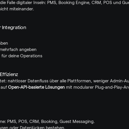
in die Falle digitaler Inseln: PMS, Booking Engine, CRM, POS und Gu
icht miteinander.
 Integration
aben
 mehrfach angeben
 für deine Operations
Effizienz
tet: nahtloser Datenfluss über alle Plattformen, weniger Admin-A
auf 
Open-API-basierte Lösungen
 mit modularer Plug-and-Play-Ar
teme: PMS, POS, CRM, Booking, Guest Messaging.
gen oder Datenlücken bestehen.