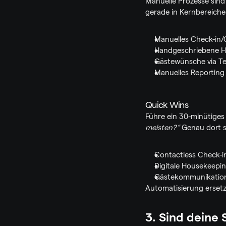
Manuelle Prozesse sind 
gerade in Kernbereiche
Manuelles Check-in/
Handgeschriebene H
Gästewünsche via Te
Manuelles Reporting
Quick Wins
Führe ein 30-minütiges
meisten?“
 Genau dort s
Contactless Check-i
Digitale Housekeepi
Gästekommunikation 
Automatisierung ersetz
3. Sind deine 